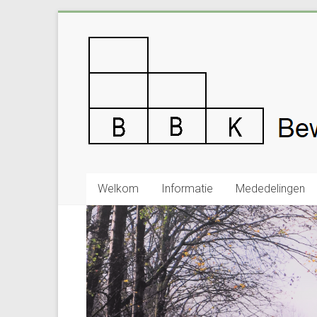
Ga
naar
Bewonersbelangenv
inhoud
Kelbergen
Welkom
Informatie
Mededelingen